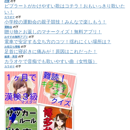
恋愛
の下
ビブラートがかけやすい歌はコチラ！おもいっきり歌いた
い！
カラオケ
の下
小学校の運動会の親子競技！みんなで楽しもう！
運動会
の下
贈り物とお返しのマナークイズ！無料アプリ！
おすすめ無料アプリ
の下
電車で安定する立ち方のコツ！揺れにくい場所は？
お役立ち情報
の下
足首に寝起きに痛みが！原因はこれだった！
健康・美容
の下
カラオケで音痴でも歌いやすい曲（女性版）
カラオケ
の下