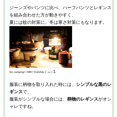
ジーンズやパンツに比べ、ハーフパンツとレギンス
を組み合わせた方が動きやすく、
夏には蚊の対策に、冬は寒さ対策にもなります。
１
Go camping! / MIKI Yoshihito (´･ω･)
服装に柄物を取り入れた時には、
シンプルな黒のレ
ギンス
で、
服装がシンプルな場合には、
柄物のレギンス
がオシ
ャレですね。