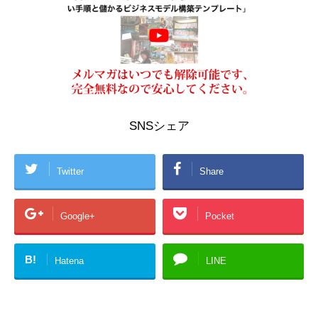
SNSシェア
Twitter
Share
Google+
Pocket
B!
Hatena
LINE