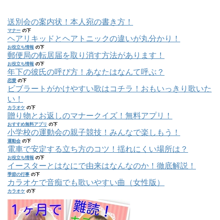
送別会の案内状！本人宛の書き方！
マナー
の下
ヘアリキッドとヘアトニックの違いが丸分かり！
お役立ち情報
の下
郵便局の転居届を取り消す方法があります！
お役立ち情報
の下
年下の彼氏の呼び方！あなたはなんて呼ぶ？
恋愛
の下
ビブラートがかけやすい歌はコチラ！おもいっきり歌いた
い！
カラオケ
の下
贈り物とお返しのマナークイズ！無料アプリ！
おすすめ無料アプリ
の下
小学校の運動会の親子競技！みんなで楽しもう！
運動会
の下
電車で安定する立ち方のコツ！揺れにくい場所は？
お役立ち情報
の下
イースターとはなにで由来はなんなのか！徹底解説！
季節の行事
の下
カラオケで音痴でも歌いやすい曲（女性版）
カラオケ
の下