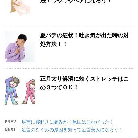
法！つやつやヘアになろう！
夏バテの症状！吐き気が出た時の対
処方法！！
正月太り解消に効くストレッチはこ
の３つでＯＫ！
PREV
足首に寝起きに痛みが！原因はこれだった！
NEXT
足首のむくみの原因を知って足首美人になろう！