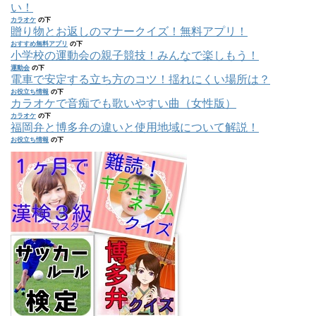
い！
カラオケ
の下
贈り物とお返しのマナークイズ！無料アプリ！
おすすめ無料アプリ
の下
小学校の運動会の親子競技！みんなで楽しもう！
運動会
の下
電車で安定する立ち方のコツ！揺れにくい場所は？
お役立ち情報
の下
カラオケで音痴でも歌いやすい曲（女性版）
カラオケ
の下
福岡弁と博多弁の違いと使用地域について解説！
お役立ち情報
の下