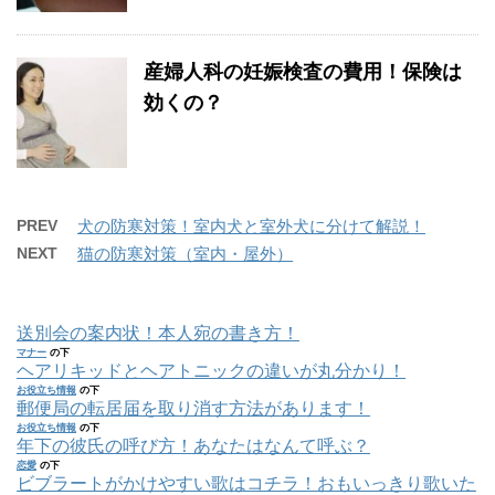
産婦人科の妊娠検査の費用！保険は
効くの？
PREV
犬の防寒対策！室内犬と室外犬に分けて解説！
NEXT
猫の防寒対策（室内・屋外）
送別会の案内状！本人宛の書き方！
マナー
の下
ヘアリキッドとヘアトニックの違いが丸分かり！
お役立ち情報
の下
郵便局の転居届を取り消す方法があります！
お役立ち情報
の下
年下の彼氏の呼び方！あなたはなんて呼ぶ？
恋愛
の下
ビブラートがかけやすい歌はコチラ！おもいっきり歌いた