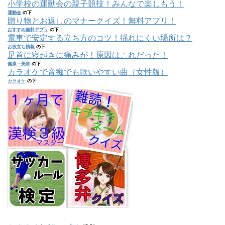
小学校の運動会の親子競技！みんなで楽しもう！
運動会
の下
贈り物とお返しのマナークイズ！無料アプリ！
おすすめ無料アプリ
の下
電車で安定する立ち方のコツ！揺れにくい場所は？
お役立ち情報
の下
足首に寝起きに痛みが！原因はこれだった！
健康・美容
の下
カラオケで音痴でも歌いやすい曲（女性版）
カラオケ
の下