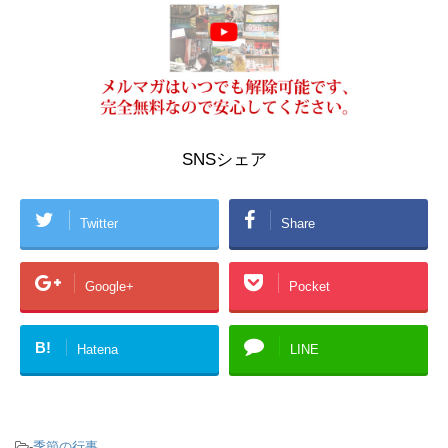
SNSシェア
Twitter
Share
Google+
Pocket
B!
Hatena
LINE
-
季節の行事