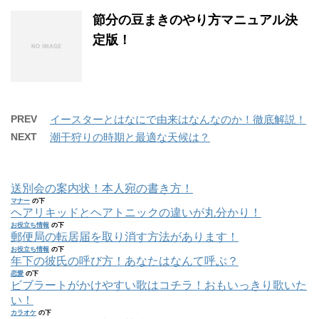
節分の豆まきのやり方マニュアル決
定版！
PREV
イースターとはなにで由来はなんなのか！徹底解説！
NEXT
潮干狩りの時期と最適な天候は？
送別会の案内状！本人宛の書き方！
マナー
の下
ヘアリキッドとヘアトニックの違いが丸分かり！
お役立ち情報
の下
郵便局の転居届を取り消す方法があります！
お役立ち情報
の下
年下の彼氏の呼び方！あなたはなんて呼ぶ？
恋愛
の下
ビブラートがかけやすい歌はコチラ！おもいっきり歌いた
い！
カラオケ
の下