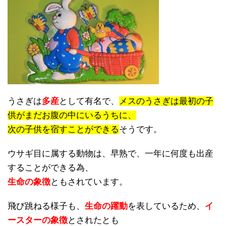
うさぎは
多産
として有名で、
メスのうさぎは最初の子
供がまだお腹の中にいるうちに、
次の子供を宿すことができる
そうです。
ウサギ目に属する動物は、早熟で、一年に何度も出産
することができる為、
生命の象徴
ともされています。
飛び跳ねる様子も、
生命の躍動
を表しているため、
イ
ースターの象徴
とされたとも